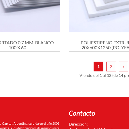
ORTADO 0.7 MM. BLANCO
POLIESTIRENO EXTRU
100 X 60
20X600X1250 (POLYFAN
1
2
»
Viendo del
1
al
12
(de
14
pr
Contacto
Capital, Argentina, surgida en el año 2003
Dirección:
orista, a los distribuidores de insumos para