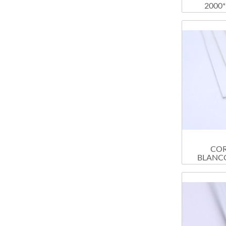
2000*
COR
BLANCO