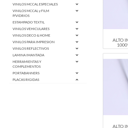
VINILOS MCCAL ESPECIALES
VINILOS MCCAL y FILM
P/VIDRIOS
ESTAMPADO TEXTIL
VINILOS VEHICULARES
VINILOS DECO & HOME
ALTO 
VINILOS PARA IMPRESION
1000
VINILOS REFLECTIVOS
LAMINA IMANTADA
HERRAMIENTAS Y
COMPLEMENTOS
PORTABANNERS
PLACAS RIGIDAS
Alto Impacto
Corrugado Plastico
Polyfan
ALTO 