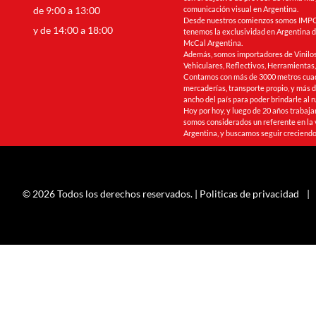
de 9:00 a 13:00
comunicación visual en Argentina.
Desde nuestros comienzos somos IMPO
y de 14:00 a 18:00
tenemos la exclusividad en Argentina de
McCal Argentina.
Además, somos importadores de Vinilos
Vehiculares, Reflectivos, Herramienta
Contamos con más de 3000 metros cua
mercaderías, transporte propio, y más de
ancho del país para poder brindarle al r
Hoy por hoy, y luego de 20 años trabaj
somos considerados un referente en la 
Argentina, y buscamos seguir creciendo
© 2026 Todos los derechos reservados. |
Politicas de privacidad
|