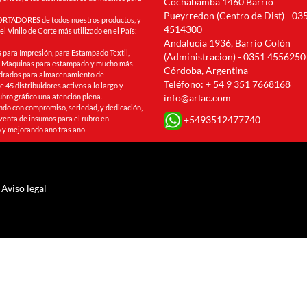
Cochabamba 1460 Barrio
Pueyrredon (Centro de Dist) - 03
RTADORES de todos nuestros productos, y
4514300
l Vinilo de Corte más utilizado en el País:
Andalucía 1936, Barrio Colón
 para Impresión, para Estampado Textil,
(Administracion) - 0351 4556250
s, Maquinas para estampado y mucho más.
Córdoba, Argentina
drados para almacenamiento de
Teléfono: + 54 9 351 7668168
 45 distribuidores activos a lo largo y
ubro gráfico una atención plena.
info@arlac.com
ando con compromiso, seriedad, y dedicación,
+5493512477740
venta de insumos para el rubro en
 y mejorando año tras año.
Aviso legal