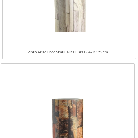
Vinilo Arlac Deco Simil Caliza Clara P647B 122 cm...