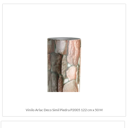
Vinilo Arlac Deco Simil Piedra P2005 122 cm x 50 M