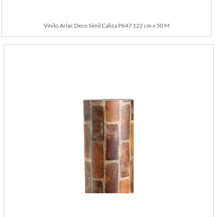
Vinilo Arlac Deco Simil Caliza P647 122 cm x 50 M