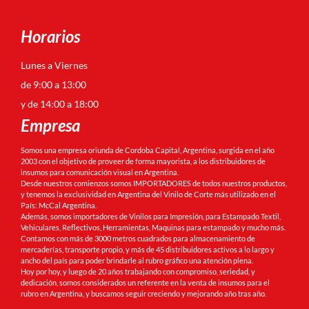
Horarios
Lunes a Viernes
de 9:00 a 13:00
y de 14:00 a 18:00
Empresa
Somos una empresa oriunda de Cordoba Capital, Argentina, surgida en el año
2003 con el objetivo de proveer de forma mayorista, a los distribuidores de
insumos para comunicación visual en Argentina.
Desde nuestros comienzos somos IMPORTADORES de todos nuestros productos,
y tenemos la exclusividad en Argentina del Vinilo de Corte más utilizado en el
País: McCal Argentina.
Además, somos importadores de Vinilos para Impresión, para Estampado Textil,
Vehiculares, Reflectivos, Herramientas, Maquinas para estampado y mucho más.
Contamos con más de 3000 metros cuadrados para almacenamiento de
mercaderías, transporte propio, y más de 45 distribuidores activos a lo largo y
ancho del país para poder brindarle al rubro gráfico una atención plena.
Hoy por hoy, y luego de 20 años trabajando con compromiso, seriedad, y
dedicación, somos considerados un referente en la venta de insumos para el
rubro en Argentina, y buscamos seguir creciendo y mejorando año tras año.