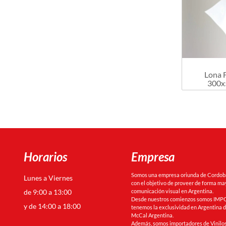
Lona 
300x
Horarios
Empresa
Somos una empresa oriunda de Cordoba 
Lunes a Viernes
con el objetivo de proveer de forma may
de 9:00 a 13:00
comunicación visual en Argentina.
Desde nuestros comienzos somos IMPO
y de 14:00 a 18:00
tenemos la exclusividad en Argentina de
McCal Argentina.
Además, somos importadores de Vinilos