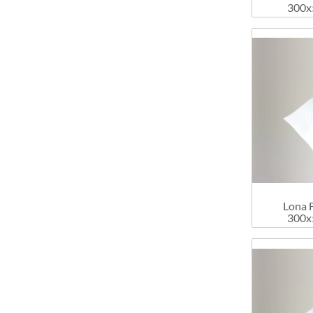
300x
Lona 
300x