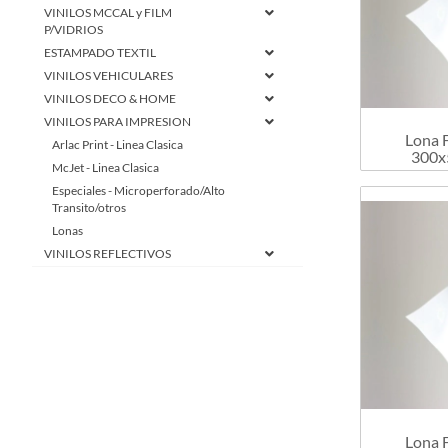
VINILOS MCCAL y FILM
P/VIDRIOS
ESTAMPADO TEXTIL
VINILOS VEHICULARES
VINILOS DECO & HOME
VINILOS PARA IMPRESION
Lona 
Arlac Print - Linea Clasica
300x
McJet - Linea Clasica
Especiales - Microperforado/Alto
Transito/otros
Lonas
VINILOS REFLECTIVOS
LAMINA IMANTADA
HERRAMIENTAS Y
COMPLEMENTOS
PORTABANNERS
PLACAS RIGIDAS
Lona 