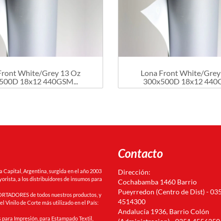
Front White/Grey 13 Oz
Lona Front White/Grey
500D 18x12 440GSM...
300x500D 18x12 440G
Contacto
Capital, Argentina, surgida en el año 2003
Dirección:
orista, a los distribuidores de insumos para
Cochabamba 1460 Barrio
Pueyrredon (Centro de Dist) - 03
RTADORES de todos nuestros productos, y
4514300
l Vinilo de Corte más utilizado en el País:
Andalucía 1936, Barrio Colón
 para Impresión, para Estampado Textil,