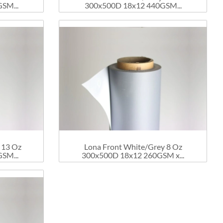
SM...
300x500D 18x12 440GSM...
 13 Oz
Lona Front White/Grey 8 Oz
SM...
300x500D 18x12 260GSM x...