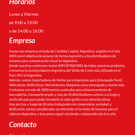
Horarios
Lunes a Viernes
de 9:00 a 13:00
y de 14:00 a 18:00
Empresa
Somos una empresa oriunda de Cordoba Capital, Argentina, surgida en el año
2003 con el objetivo de proveer de forma mayorista, a los distribuidores de
insumos para comunicación visual en Argentina.
Desde nuestros comienzos somos IMPORTADORES de todos nuestros productos,
y tenemos la exclusividad en Argentina del Vinilo de Corte más utilizado en el
País: McCal Argentina.
Además, somos importadores de Vinilos para Impresión, para Estampado Textil,
Vehiculares, Reflectivos, Herramientas, Maquinas para estampado y mucho más.
Contamos con más de 3000 metros cuadrados para almacenamiento de
mercaderías, transporte propio, y más de 45 distribuidores activos a lo largo y
ancho del país para poder brindarle al rubro gráfico una atención plena.
Hoy por hoy, y luego de 20 años trabajando con compromiso, seriedad, y
dedicación, somos considerados un referente en la venta de insumos para el
rubro en Argentina, y buscamos seguir creciendo y mejorando año tras año.
Contacto