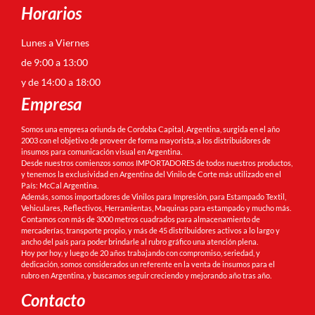
Horarios
Lunes a Viernes
de 9:00 a 13:00
y de 14:00 a 18:00
Empresa
Somos una empresa oriunda de Cordoba Capital, Argentina, surgida en el año
2003 con el objetivo de proveer de forma mayorista, a los distribuidores de
insumos para comunicación visual en Argentina.
Desde nuestros comienzos somos IMPORTADORES de todos nuestros productos,
y tenemos la exclusividad en Argentina del Vinilo de Corte más utilizado en el
País: McCal Argentina.
Además, somos importadores de Vinilos para Impresión, para Estampado Textil,
Vehiculares, Reflectivos, Herramientas, Maquinas para estampado y mucho más.
Contamos con más de 3000 metros cuadrados para almacenamiento de
mercaderías, transporte propio, y más de 45 distribuidores activos a lo largo y
ancho del país para poder brindarle al rubro gráfico una atención plena.
Hoy por hoy, y luego de 20 años trabajando con compromiso, seriedad, y
dedicación, somos considerados un referente en la venta de insumos para el
rubro en Argentina, y buscamos seguir creciendo y mejorando año tras año.
Contacto