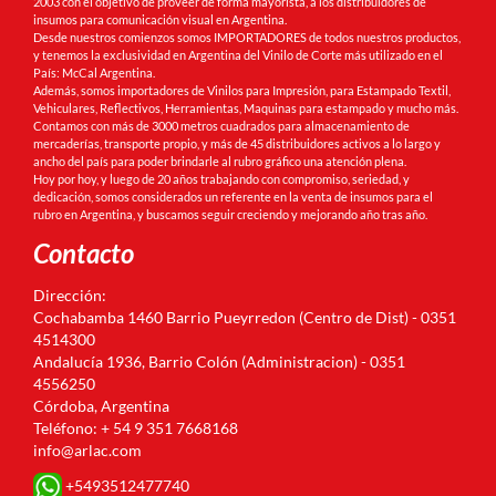
2003 con el objetivo de proveer de forma mayorista, a los distribuidores de
insumos para comunicación visual en Argentina.
Desde nuestros comienzos somos IMPORTADORES de todos nuestros productos,
y tenemos la exclusividad en Argentina del Vinilo de Corte más utilizado en el
País: McCal Argentina.
Además, somos importadores de Vinilos para Impresión, para Estampado Textil,
Vehiculares, Reflectivos, Herramientas, Maquinas para estampado y mucho más.
Contamos con más de 3000 metros cuadrados para almacenamiento de
mercaderías, transporte propio, y más de 45 distribuidores activos a lo largo y
ancho del país para poder brindarle al rubro gráfico una atención plena.
Hoy por hoy, y luego de 20 años trabajando con compromiso, seriedad, y
dedicación, somos considerados un referente en la venta de insumos para el
rubro en Argentina, y buscamos seguir creciendo y mejorando año tras año.
Contacto
Dirección:
Cochabamba 1460 Barrio Pueyrredon (Centro de Dist) - 0351
4514300
Andalucía 1936, Barrio Colón (Administracion) - 0351
4556250
Córdoba, Argentina
Teléfono: + 54 9 351 7668168
info@arlac.com
+5493512477740