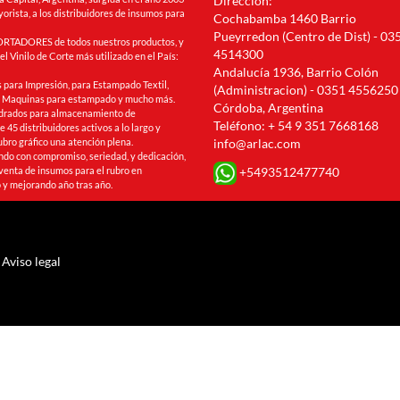
Dirección:
orista, a los distribuidores de insumos para
Cochabamba 1460 Barrio
Pueyrredon (Centro de Dist) - 03
RTADORES de todos nuestros productos, y
4514300
l Vinilo de Corte más utilizado en el País:
Andalucía 1936, Barrio Colón
 para Impresión, para Estampado Textil,
(Administracion) - 0351 4556250
s, Maquinas para estampado y mucho más.
Córdoba, Argentina
drados para almacenamiento de
Teléfono: + 54 9 351 7668168
 45 distribuidores activos a lo largo y
ubro gráfico una atención plena.
info@arlac.com
ando con compromiso, seriedad, y dedicación,
+5493512477740
venta de insumos para el rubro en
 y mejorando año tras año.
Aviso legal