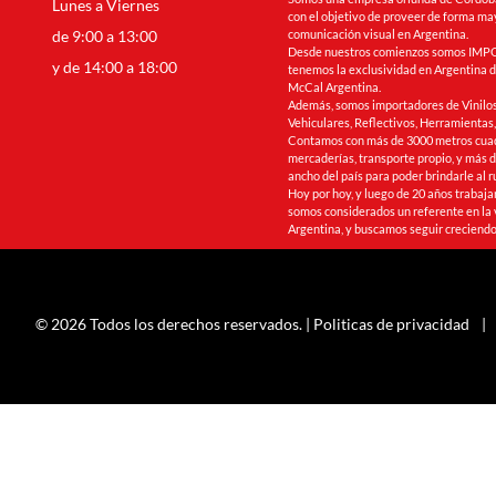
Lunes a Viernes
con el objetivo de proveer de forma may
de 9:00 a 13:00
comunicación visual en Argentina.
Desde nuestros comienzos somos IMPO
y de 14:00 a 18:00
tenemos la exclusividad en Argentina de
McCal Argentina.
Además, somos importadores de Vinilos
Vehiculares, Reflectivos, Herramienta
Contamos con más de 3000 metros cua
mercaderías, transporte propio, y más de
ancho del país para poder brindarle al r
Hoy por hoy, y luego de 20 años trabaj
somos considerados un referente en la 
Argentina, y buscamos seguir creciendo
© 2026 Todos los derechos reservados. |
Politicas de privacidad
|