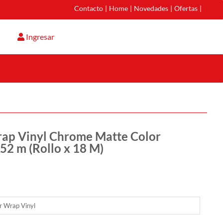
Contacto
|
Home
|
Novedades
|
Ofertas
|
Ingresar
rap Vinyl Chrome Matte Color
2 m (Rollo x 18 M)
r Wrap Vinyl