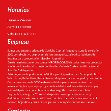
Horarios
Lunes a Viernes
de 9:00 a 13:00
y de 14:00 a 18:00
Empresa
Somos una empresa oriunda de Cordoba Capital, Argentina, surgida en el año
2003 con el objetivo de proveer de forma mayorista, a los distribuidores de
insumos para comunicación visual en Argentina.
Desde nuestros comienzos somos IMPORTADORES de todos nuestros productos,
y tenemos la exclusividad en Argentina del Vinilo de Corte más utilizado en el
País: McCal Argentina.
Además, somos importadores de Vinilos para Impresión, para Estampado Textil,
Vehiculares, Reflectivos, Herramientas, Maquinas para estampado y mucho más.
Contamos con más de 3000 metros cuadrados para almacenamiento de
mercaderías, transporte propio, y más de 45 distribuidores activos a lo largo y
ancho del país para poder brindarle al rubro gráfico una atención plena.
Hoy por hoy, y luego de 20 años trabajando con compromiso, seriedad, y
dedicación, somos considerados un referente en la venta de insumos para el
rubro en Argentina, y buscamos seguir creciendo y mejorando año tras año.
Contacto