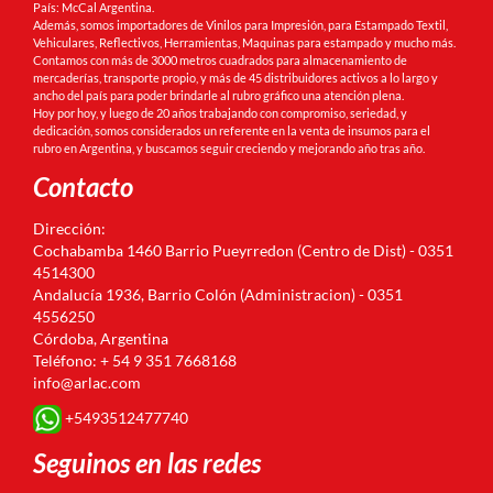
País: McCal Argentina.
Además, somos importadores de Vinilos para Impresión, para Estampado Textil,
Vehiculares, Reflectivos, Herramientas, Maquinas para estampado y mucho más.
Contamos con más de 3000 metros cuadrados para almacenamiento de
mercaderías, transporte propio, y más de 45 distribuidores activos a lo largo y
ancho del país para poder brindarle al rubro gráfico una atención plena.
Hoy por hoy, y luego de 20 años trabajando con compromiso, seriedad, y
dedicación, somos considerados un referente en la venta de insumos para el
rubro en Argentina, y buscamos seguir creciendo y mejorando año tras año.
Contacto
Dirección:
Cochabamba 1460 Barrio Pueyrredon (Centro de Dist) - 0351
4514300
Andalucía 1936, Barrio Colón (Administracion) - 0351
4556250
Córdoba, Argentina
Teléfono: + 54 9 351 7668168
info@arlac.com
+5493512477740
Seguinos en las redes