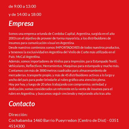
de 9:00 a 13:00
y de 14:00 a 18:00
Empresa
Somos una empresa oriunda de Cordoba Capital, Argentina, surgida en el año
2003 con el objetivo de proveer de forma mayorista, a los distribuidores de
insumos para comunicación visual en Argentina.
Desde nuestros comienzos somos IMPORTADORES de todos nuestros productos,
y tenemos la exclusividad en Argentina del Vinilo de Corte más utilizado en el
País: McCal Argentina.
Además, somos importadores de Vinilos para Impresión, para Estampado Textil,
Vehiculares, Reflectivos, Herramientas, Maquinas para estampado y mucho más.
Contamos con más de 3000 metros cuadrados para almacenamiento de
mercaderías, transporte propio, y más de 45 distribuidores activos a lo largo y
ancho del país para poder brindarle al rubro gráfico una atención plena.
Hoy por hoy, y luego de 20 años trabajando con compromiso, seriedad, y
dedicación, somos considerados un referente en la venta de insumos para el
rubro en Argentina, y buscamos seguir creciendo y mejorando año tras año.
Contacto
Dirección:
Cochabamba 1460 Barrio Pueyrredon (Centro de Dist) - 0351
4514300