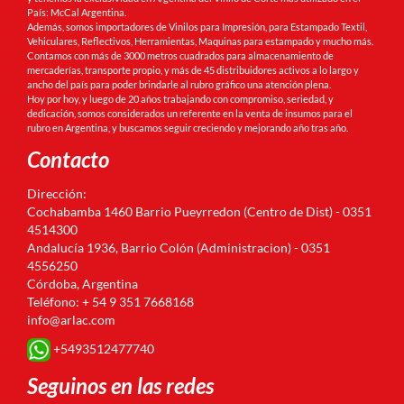
País: McCal Argentina.
Además, somos importadores de Vinilos para Impresión, para Estampado Textil,
Vehiculares, Reflectivos, Herramientas, Maquinas para estampado y mucho más.
Contamos con más de 3000 metros cuadrados para almacenamiento de
mercaderías, transporte propio, y más de 45 distribuidores activos a lo largo y
ancho del país para poder brindarle al rubro gráfico una atención plena.
Hoy por hoy, y luego de 20 años trabajando con compromiso, seriedad, y
dedicación, somos considerados un referente en la venta de insumos para el
rubro en Argentina, y buscamos seguir creciendo y mejorando año tras año.
Contacto
Dirección:
Cochabamba 1460 Barrio Pueyrredon (Centro de Dist) - 0351
4514300
Andalucía 1936, Barrio Colón (Administracion) - 0351
4556250
Córdoba, Argentina
Teléfono: + 54 9 351 7668168
info@arlac.com
+5493512477740
Seguinos en las redes