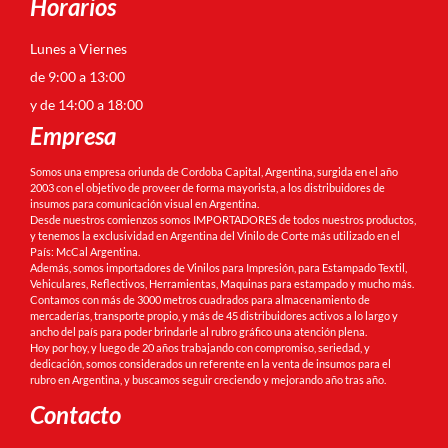
Horarios
Lunes a Viernes
de 9:00 a 13:00
y de 14:00 a 18:00
Empresa
Somos una empresa oriunda de Cordoba Capital, Argentina, surgida en el año
2003 con el objetivo de proveer de forma mayorista, a los distribuidores de
insumos para comunicación visual en Argentina.
Desde nuestros comienzos somos IMPORTADORES de todos nuestros productos,
y tenemos la exclusividad en Argentina del Vinilo de Corte más utilizado en el
País: McCal Argentina.
Además, somos importadores de Vinilos para Impresión, para Estampado Textil,
Vehiculares, Reflectivos, Herramientas, Maquinas para estampado y mucho más.
Contamos con más de 3000 metros cuadrados para almacenamiento de
mercaderías, transporte propio, y más de 45 distribuidores activos a lo largo y
ancho del país para poder brindarle al rubro gráfico una atención plena.
Hoy por hoy, y luego de 20 años trabajando con compromiso, seriedad, y
dedicación, somos considerados un referente en la venta de insumos para el
rubro en Argentina, y buscamos seguir creciendo y mejorando año tras año.
Contacto