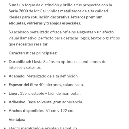
Sumá un toque de distinción y brillo a tus proyectos con la
Serie 7800
de McCal, vinilos metalizados de alta calidad
ideales para
rotulación decorativa, letreros premium,
etiquetas, vidrieras y trabajos especiales
.
Su acabado metalizado ofrece reflejos elegantes y un efecto
visual llamativo, perfecto para destacar logos, textos o gráficos
que necesitan resaltar.
Características principales:
Durabilidad:
Hasta 3 años en óptima en condiciones de
interior y exterior.
Acabado:
Metalizado de alta definición.
Espesor del film:
40 micrones, calandrado.
Liner:
135 g, estable y fácil de manipular.
Adhesivo:
Base solvente, gran adherencia.
Anchos disponibles:
61 cm y 122 cm.
Ventajas:
Efecto metalizado elegante y llamativo.