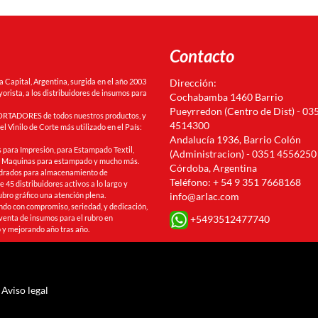
Contacto
Capital, Argentina, surgida en el año 2003
Dirección:
orista, a los distribuidores de insumos para
Cochabamba 1460 Barrio
Pueyrredon (Centro de Dist) - 03
RTADORES de todos nuestros productos, y
4514300
l Vinilo de Corte más utilizado en el País:
Andalucía 1936, Barrio Colón
 para Impresión, para Estampado Textil,
(Administracion) - 0351 4556250
s, Maquinas para estampado y mucho más.
Córdoba, Argentina
drados para almacenamiento de
Teléfono: + 54 9 351 7668168
 45 distribuidores activos a lo largo y
ubro gráfico una atención plena.
info@arlac.com
ando con compromiso, seriedad, y dedicación,
+5493512477740
venta de insumos para el rubro en
 y mejorando año tras año.
Aviso legal