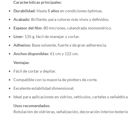
Características principales:
Durabilidad:
Hasta
5 años
en condiciones óptimas.
Acabado:
Brillante, para colores más vivos y definidos.
Espesor del film:
80 micrones, calandrado monomérico.
Liner:
135 g, fácil de manejar y cortar.
Adhesivo:
Base solvente, fuerte y de gran adherencia.
Anchos disponibles:
61 cm y 122 cm.
Ventajas:
Fácil de cortar y depilar.
Compatible con la mayoría de plotters de corte.
Excelente estabilidad dimensional.
Ideal para aplicaciones en vidrios, vehículos, carteles y señalética
Usos recomendados:
Rotulación de vidrieras, señalización, decoración interior/exteri