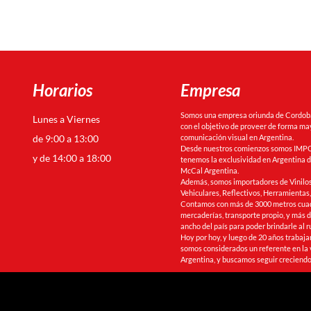
Horarios
Empresa
Somos una empresa oriunda de Cordoba 
Lunes a Viernes
con el objetivo de proveer de forma may
de 9:00 a 13:00
comunicación visual en Argentina.
Desde nuestros comienzos somos IMPO
y de 14:00 a 18:00
tenemos la exclusividad en Argentina de
McCal Argentina.
Además, somos importadores de Vinilos
Vehiculares, Reflectivos, Herramienta
Contamos con más de 3000 metros cua
mercaderías, transporte propio, y más de
ancho del país para poder brindarle al r
Hoy por hoy, y luego de 20 años trabaj
somos considerados un referente en la 
Argentina, y buscamos seguir creciendo