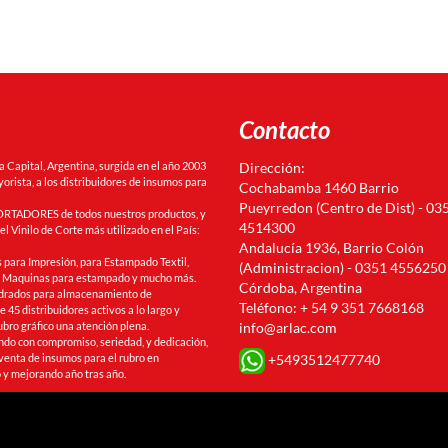
Contacto
Capital, Argentina, surgida en el año 2003
Dirección:
orista, a los distribuidores de insumos para
Cochabamba 1460 Barrio
Pueyrredon (Centro de Dist) - 03
RTADORES de todos nuestros productos, y
4514300
l Vinilo de Corte más utilizado en el País:
Andalucía 1936, Barrio Colón
 para Impresión, para Estampado Textil,
(Administracion) - 0351 4556250
s, Maquinas para estampado y mucho más.
Córdoba, Argentina
drados para almacenamiento de
Teléfono: + 54 9 351 7668168
 45 distribuidores activos a lo largo y
ubro gráfico una atención plena.
info@arlac.com
ando con compromiso, seriedad, y dedicación,
+5493512477740
venta de insumos para el rubro en
 y mejorando año tras año.