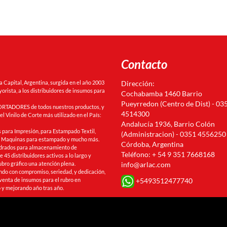
Contacto
Capital, Argentina, surgida en el año 2003
Dirección:
orista, a los distribuidores de insumos para
Cochabamba 1460 Barrio
Pueyrredon (Centro de Dist) - 03
RTADORES de todos nuestros productos, y
4514300
l Vinilo de Corte más utilizado en el País:
Andalucía 1936, Barrio Colón
 para Impresión, para Estampado Textil,
(Administracion) - 0351 4556250
s, Maquinas para estampado y mucho más.
Córdoba, Argentina
drados para almacenamiento de
Teléfono: + 54 9 351 7668168
 45 distribuidores activos a lo largo y
ubro gráfico una atención plena.
info@arlac.com
ando con compromiso, seriedad, y dedicación,
+5493512477740
venta de insumos para el rubro en
 y mejorando año tras año.