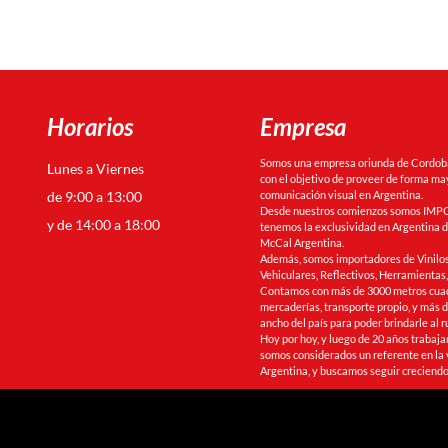
Horarios
Empresa
Somos una empresa oriunda de Cordoba 
Lunes a Viernes
con el objetivo de proveer de forma may
de 9:00 a 13:00
comunicación visual en Argentina.
Desde nuestros comienzos somos IMPO
y de 14:00 a 18:00
tenemos la exclusividad en Argentina de
McCal Argentina.
Además, somos importadores de Vinilos
Vehiculares, Reflectivos, Herramienta
Contamos con más de 3000 metros cua
mercaderías, transporte propio, y más de
ancho del país para poder brindarle al r
Hoy por hoy, y luego de 20 años trabaj
somos considerados un referente en la 
Argentina, y buscamos seguir creciendo