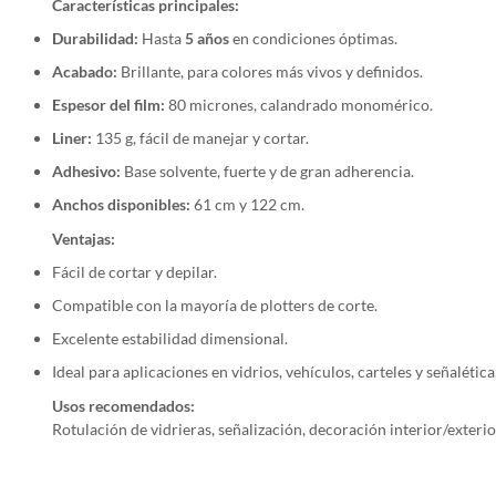
Características principales:
Durabilidad:
Hasta
5 años
en condiciones óptimas.
Acabado:
Brillante, para colores más vivos y definidos.
Espesor del film:
80 micrones, calandrado monomérico.
Liner:
135 g, fácil de manejar y cortar.
Adhesivo:
Base solvente, fuerte y de gran adherencia.
Anchos disponibles:
61 cm y 122 cm.
Ventajas:
Fácil de cortar y depilar.
Compatible con la mayoría de plotters de corte.
Excelente estabilidad dimensional.
Ideal para aplicaciones en vidrios, vehículos, carteles y señalética
Usos recomendados:
Rotulación de vidrieras, señalización, decoración interior/exteri