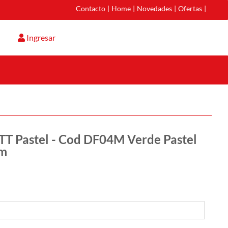
Contacto
|
Home
|
Novedades
|
Ofertas
|
Ingresar
 TT Pastel - Cod DF04M Verde Pastel
cm