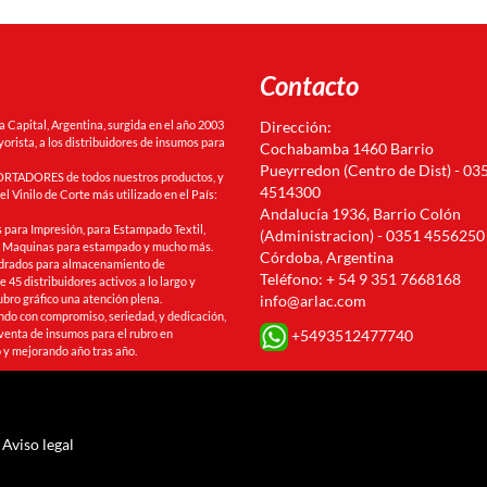
Contacto
Capital, Argentina, surgida en el año 2003
Dirección:
orista, a los distribuidores de insumos para
Cochabamba 1460 Barrio
Pueyrredon (Centro de Dist) - 03
RTADORES de todos nuestros productos, y
4514300
l Vinilo de Corte más utilizado en el País:
Andalucía 1936, Barrio Colón
 para Impresión, para Estampado Textil,
(Administracion) - 0351 4556250
s, Maquinas para estampado y mucho más.
Córdoba, Argentina
drados para almacenamiento de
Teléfono: + 54 9 351 7668168
 45 distribuidores activos a lo largo y
ubro gráfico una atención plena.
info@arlac.com
ando con compromiso, seriedad, y dedicación,
+5493512477740
venta de insumos para el rubro en
 y mejorando año tras año.
Aviso legal