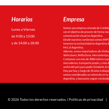
Horarios
Empresa
Somos una empresa oriunda de Cordoba 
Lunes a Viernes
con el objetivo de proveer de forma may
de 9:00 a 13:00
comunicación visual en Argentina.
Desde nuestros comienzos somos IMPO
y de 14:00 a 18:00
tenemos la exclusividad en Argentina de
McCal Argentina.
Además, somos importadores de Vinilos
Vehiculares, Reflectivos, Herramienta
Contamos con más de 3000 metros cua
mercaderías, transporte propio, y más de
ancho del país para poder brindarle al r
Hoy por hoy, y luego de 20 años trabaj
somos considerados un referente en la 
Argentina, y buscamos seguir creciendo
© 2026 Todos los derechos reservados. |
Politicas de privacidad
|