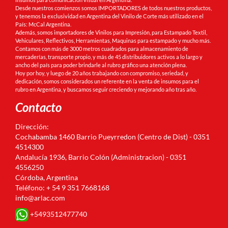
Desde nuestros comienzos somos IMPORTADORES de todos nuestros productos,
y tenemos la exclusividad en Argentina del Vinilo de Corte más utilizado en el
País: McCal Argentina.
Además, somos importadores de Vinilos para Impresión, para Estampado Textil,
Vehiculares, Reflectivos, Herramientas, Maquinas para estampado y mucho más.
Contamos con más de 3000 metros cuadrados para almacenamiento de
mercaderías, transporte propio, y más de 45 distribuidores activos a lo largo y
ancho del país para poder brindarle al rubro gráfico una atención plena.
Hoy por hoy, y luego de 20 años trabajando con compromiso, seriedad, y
dedicación, somos considerados un referente en la venta de insumos para el
rubro en Argentina, y buscamos seguir creciendo y mejorando año tras año.
Contacto
Dirección:
Cochabamba 1460 Barrio Pueyrredon (Centro de Dist) - 0351
4514300
Andalucía 1936, Barrio Colón (Administracion) - 0351
4556250
Córdoba, Argentina
Teléfono: + 54 9 351 7668168
info@arlac.com
+5493512477740