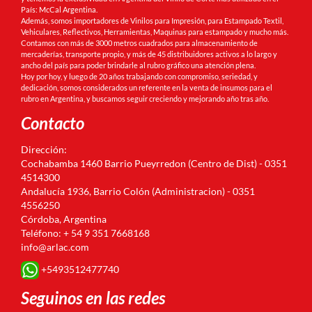
País: McCal Argentina.
Además, somos importadores de Vinilos para Impresión, para Estampado Textil,
Vehiculares, Reflectivos, Herramientas, Maquinas para estampado y mucho más.
Contamos con más de 3000 metros cuadrados para almacenamiento de
mercaderías, transporte propio, y más de 45 distribuidores activos a lo largo y
ancho del país para poder brindarle al rubro gráfico una atención plena.
Hoy por hoy, y luego de 20 años trabajando con compromiso, seriedad, y
dedicación, somos considerados un referente en la venta de insumos para el
rubro en Argentina, y buscamos seguir creciendo y mejorando año tras año.
Contacto
Dirección:
Cochabamba 1460 Barrio Pueyrredon (Centro de Dist) - 0351
4514300
Andalucía 1936, Barrio Colón (Administracion) - 0351
4556250
Córdoba, Argentina
Teléfono: + 54 9 351 7668168
info@arlac.com
+5493512477740
Seguinos en las redes