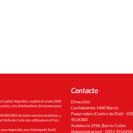
Contacto
Capital, Argentina, surgida en el año 2003
Dirección:
orista, a los distribuidores de insumos para
Cochabamba 1460 Barrio
Pueyrredon (Centro de Dist) - 03
RTADORES de todos nuestros productos, y
4514300
l Vinilo de Corte más utilizado en el País:
Andalucía 1936, Barrio Colón
 para Impresión, para Estampado Textil,
(Administracion) - 0351 4556250