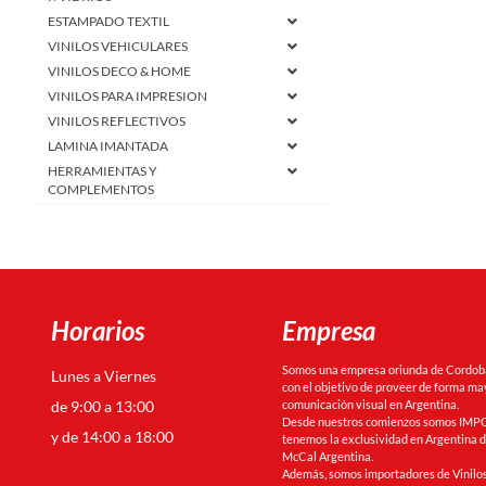
ESTAMPADO TEXTIL
VINILOS VEHICULARES
VINILOS DECO & HOME
VINILOS PARA IMPRESION
VINILOS REFLECTIVOS
LAMINA IMANTADA
HERRAMIENTAS Y
COMPLEMENTOS
PORTABANNERS
PLACAS RIGIDAS
Horarios
Empresa
Somos una empresa oriunda de Cordoba 
Lunes a Viernes
con el objetivo de proveer de forma may
de 9:00 a 13:00
comunicación visual en Argentina.
Desde nuestros comienzos somos IMPO
y de 14:00 a 18:00
tenemos la exclusividad en Argentina de
McCal Argentina.
Además, somos importadores de Vinilos