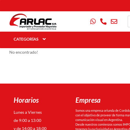
CATEGORÍAS
No encontrado!
Horarios
Empresa
Somos una empresa oriunda de Cordoba 
Lunes a Viernes
con el objetivo de proveer de forma may
de 9:00 a 13:00
comunicación visual en Argentina.
Desde nuestros comienzos somos IMPO
y de 14:00 a 18:00
tenemos la exclusividad en Argentina de