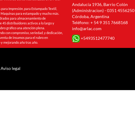
Andalucía 1936, Barrio Colón
 para Impresión, para Estampado Textil,
(Administracion) - 0351 4556250
s, Maquinas para estampado y mucho más.
Córdoba, Argentina
drados para almacenamiento de
Teléfono: + 54 9 351 7668168
 45 distribuidores activos a lo largo y
ubro gráfico una atención plena.
info@arlac.com
ando con compromiso, seriedad, y dedicación,
+5493512477740
venta de insumos para el rubro en
 y mejorando año tras año.
Aviso legal