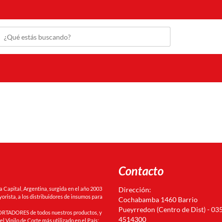
Contacto
Capital, Argentina, surgida en el año 2003
Dirección:
orista, a los distribuidores de insumos para
Cochabamba 1460 Barrio
Pueyrredon (Centro de Dist) - 03
RTADORES de todos nuestros productos, y
4514300
l Vinilo de Corte más utilizado en el País: