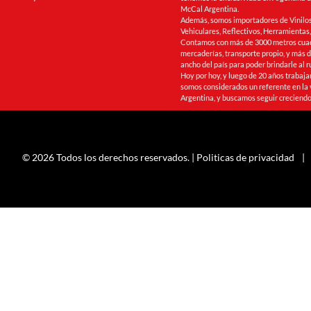
McCal Argentina.
Además, somos importadores de Vinilos
Vehiculares, Reflectivos, Herramienta
Contamos con más de 3000 metros cua
mercaderías, transporte propio, y más de
ancho del país para poder brindarle al r
Hoy por hoy, y luego de 20 años trabaj
somos considerados un referente en la 
Argentina, y buscamos seguir creciendo
© 2026 Todos los derechos reservados. |
Politicas de privacidad
|