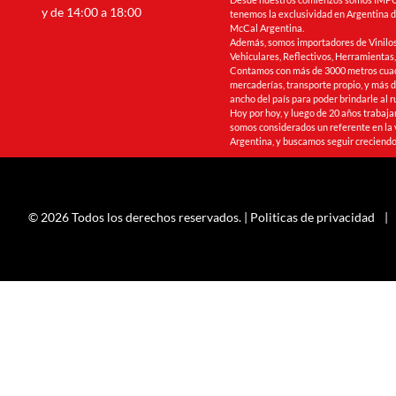
y de 14:00 a 18:00
tenemos la exclusividad en Argentina de
McCal Argentina.
Además, somos importadores de Vinilos
Vehiculares, Reflectivos, Herramienta
Contamos con más de 3000 metros cua
mercaderías, transporte propio, y más de
ancho del país para poder brindarle al r
Hoy por hoy, y luego de 20 años trabaj
somos considerados un referente en la 
Argentina, y buscamos seguir creciendo
© 2026 Todos los derechos reservados. |
Politicas de privacidad
|