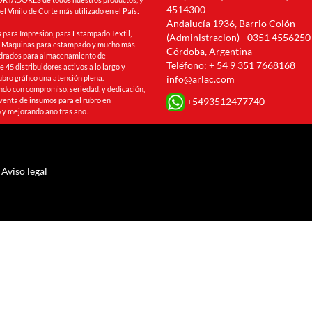
4514300
l Vinilo de Corte más utilizado en el País:
Andalucía 1936, Barrio Colón
 para Impresión, para Estampado Textil,
(Administracion) - 0351 4556250
s, Maquinas para estampado y mucho más.
Córdoba, Argentina
drados para almacenamiento de
Teléfono: + 54 9 351 7668168
 45 distribuidores activos a lo largo y
ubro gráfico una atención plena.
info@arlac.com
ando con compromiso, seriedad, y dedicación,
+5493512477740
venta de insumos para el rubro en
 y mejorando año tras año.
Aviso legal