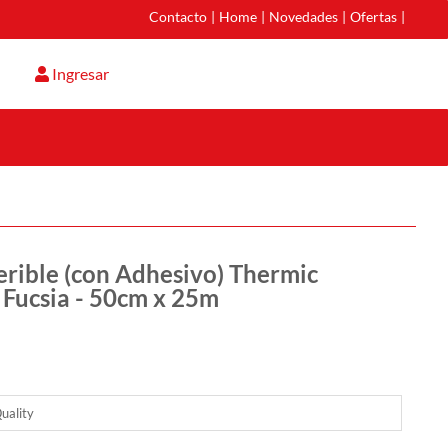
Contacto
|
Home
|
Novedades
|
Ofertas
|
Ingresar
erible (con Adhesivo) Thermic
 Fucsia - 50cm x 25m
uality