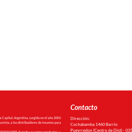
Contacto
Capital, Argentina, surgida en el año 2003
Dirección:
orista, a los distribuidores de insumos para
Cochabamba 1460 Barrio
Pueyrredon (Centro de Dist) - 03
RTADORES de todos nuestros productos, y