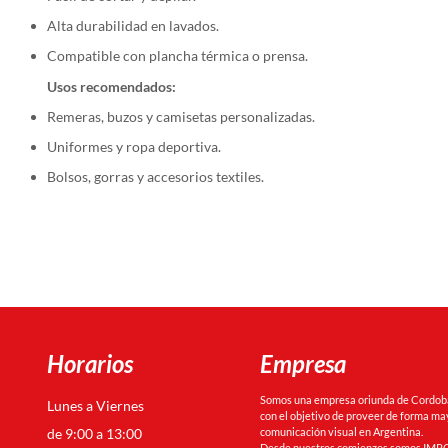
Alta durabilidad en lavados.
Compatible con plancha térmica o prensa.
Usos recomendados:
Remeras, buzos y camisetas personalizadas.
Uniformes y ropa deportiva.
Bolsos, gorras y accesorios textiles.
Horarios
Empresa
Somos una empresa oriunda de Cordoba 
Lunes a Viernes
con el objetivo de proveer de forma may
de 9:00 a 13:00
comunicación visual en Argentina.
Desde nuestros comienzos somos IMPO