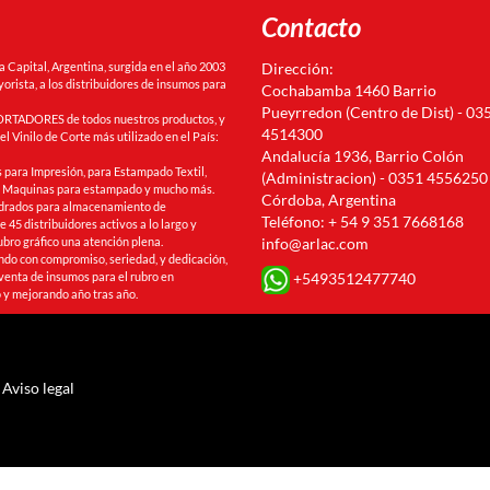
Contacto
Capital, Argentina, surgida en el año 2003
Dirección:
orista, a los distribuidores de insumos para
Cochabamba 1460 Barrio
Pueyrredon (Centro de Dist) - 03
RTADORES de todos nuestros productos, y
4514300
l Vinilo de Corte más utilizado en el País:
Andalucía 1936, Barrio Colón
 para Impresión, para Estampado Textil,
(Administracion) - 0351 4556250
s, Maquinas para estampado y mucho más.
Córdoba, Argentina
drados para almacenamiento de
Teléfono: + 54 9 351 7668168
 45 distribuidores activos a lo largo y
ubro gráfico una atención plena.
info@arlac.com
ando con compromiso, seriedad, y dedicación,
+5493512477740
venta de insumos para el rubro en
 y mejorando año tras año.
Aviso legal