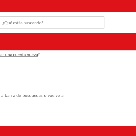
ear una cuenta nueva
?
ra barra de busquedas o vuelve a