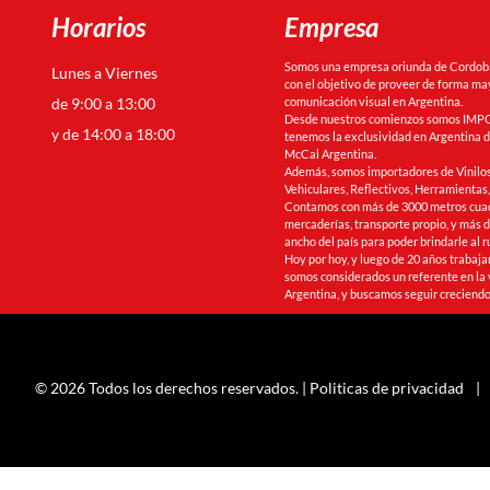
Horarios
Empresa
Somos una empresa oriunda de Cordoba 
Lunes a Viernes
con el objetivo de proveer de forma may
de 9:00 a 13:00
comunicación visual en Argentina.
Desde nuestros comienzos somos IMPO
y de 14:00 a 18:00
tenemos la exclusividad en Argentina de
McCal Argentina.
Además, somos importadores de Vinilos
Vehiculares, Reflectivos, Herramienta
Contamos con más de 3000 metros cua
mercaderías, transporte propio, y más de
ancho del país para poder brindarle al r
Hoy por hoy, y luego de 20 años trabaj
somos considerados un referente en la 
Argentina, y buscamos seguir creciendo
© 2026 Todos los derechos reservados. |
Politicas de privacidad
|