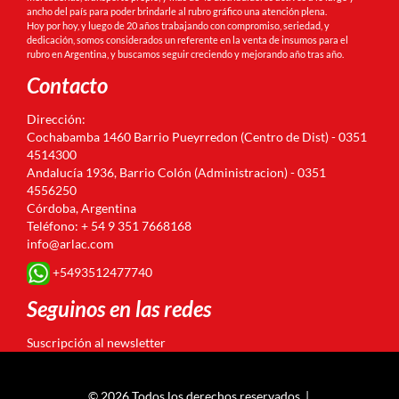
ancho del país para poder brindarle al rubro gráfico una atención plena.
Hoy por hoy, y luego de 20 años trabajando con compromiso, seriedad, y
dedicación, somos considerados un referente en la venta de insumos para el
rubro en Argentina, y buscamos seguir creciendo y mejorando año tras año.
Contacto
Dirección:
Cochabamba 1460 Barrio Pueyrredon (Centro de Dist) - 0351
4514300
Andalucía 1936, Barrio Colón (Administracion) - 0351
4556250
Córdoba, Argentina
Teléfono: + 54 9 351 7668168
info@arlac.com
+5493512477740
Seguinos en las redes
Suscripción al newsletter
© 2026 Todos los derechos reservados. |