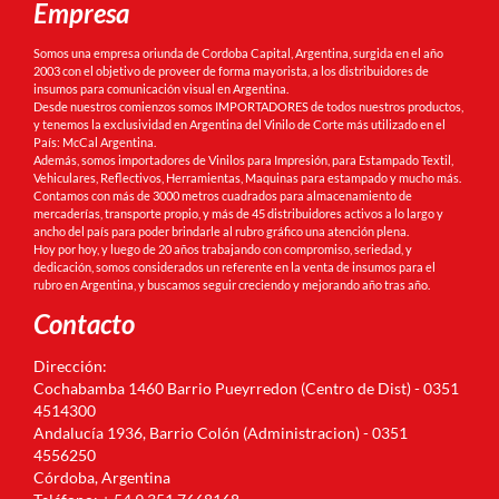
Empresa
Somos una empresa oriunda de Cordoba Capital, Argentina, surgida en el año
2003 con el objetivo de proveer de forma mayorista, a los distribuidores de
insumos para comunicación visual en Argentina.
Desde nuestros comienzos somos IMPORTADORES de todos nuestros productos,
y tenemos la exclusividad en Argentina del Vinilo de Corte más utilizado en el
País: McCal Argentina.
Además, somos importadores de Vinilos para Impresión, para Estampado Textil,
Vehiculares, Reflectivos, Herramientas, Maquinas para estampado y mucho más.
Contamos con más de 3000 metros cuadrados para almacenamiento de
mercaderías, transporte propio, y más de 45 distribuidores activos a lo largo y
ancho del país para poder brindarle al rubro gráfico una atención plena.
Hoy por hoy, y luego de 20 años trabajando con compromiso, seriedad, y
dedicación, somos considerados un referente en la venta de insumos para el
rubro en Argentina, y buscamos seguir creciendo y mejorando año tras año.
Contacto
Dirección:
Cochabamba 1460 Barrio Pueyrredon (Centro de Dist) - 0351
4514300
Andalucía 1936, Barrio Colón (Administracion) - 0351
4556250
Córdoba, Argentina