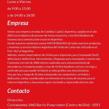
Lunes a Viernes
de 9:00 a 13:00
y de 14:00 a 18:00
Empresa
Somos una empresa oriunda de Cordoba Capital, Argentina, surgida en el año
2003 con el objetivo de proveer de forma mayorista, a los distribuidores de
insumos para comunicación visual en Argentina.
Desde nuestros comienzos somos IMPORTADORES de todos nuestros productos,
y tenemos la exclusividad en Argentina del Vinilo de Corte más utilizado en el
País: McCal Argentina.
Además, somos importadores de Vinilos para Impresión, para Estampado Textil,
Vehiculares, Reflectivos, Herramientas, Maquinas para estampado y mucho más.
Contamos con más de 3000 metros cuadrados para almacenamiento de
mercaderías, transporte propio, y más de 45 distribuidores activos a lo largo y
ancho del país para poder brindarle al rubro gráfico una atención plena.
Hoy por hoy, y luego de 20 años trabajando con compromiso, seriedad, y
dedicación, somos considerados un referente en la venta de insumos para el
rubro en Argentina, y buscamos seguir creciendo y mejorando año tras año.
Contacto
Dirección:
Cochabamba 1460 Barrio Pueyrredon (Centro de Dist) - 0351